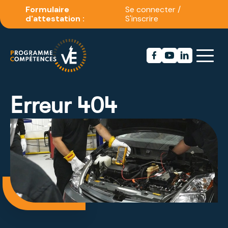
Formulaire
Se connecter
/
d'attestation :
S'inscrire
Erreur 404