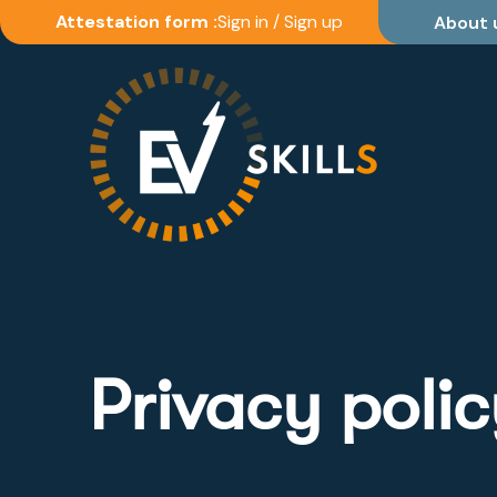
Attestation form :
Sign in
/
Sign up
About 
Privacy poli