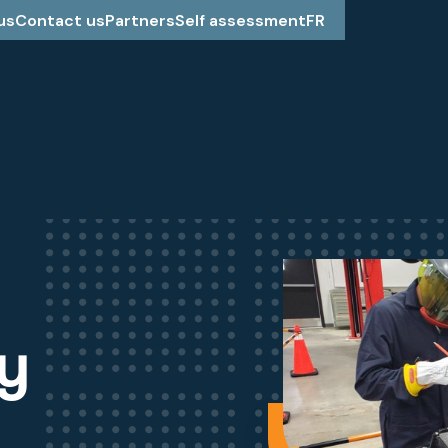
us
Contact us
Partners
Self assessment
FR
cy